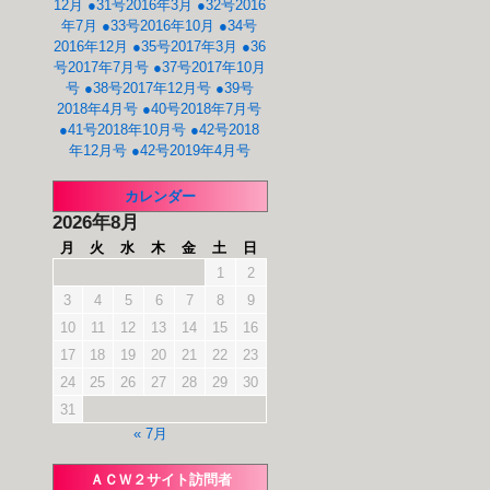
12月
●31号2016年3月
●32号2016
年7月
●33号2016年10月
●34号
2016年12月
●35号2017年3月
●36
号2017年7月号
●37号2017年10月
号
●38号2017年12月号
●39号
2018年4月号
●40号2018年7月号
●41号2018年10月号
●42号2018
年12月号
●42号2019年4月号
カレンダー
2026年8月
月
火
水
木
金
土
日
1
2
3
4
5
6
7
8
9
10
11
12
13
14
15
16
17
18
19
20
21
22
23
24
25
26
27
28
29
30
31
« 7月
ＡＣＷ２サイト訪問者