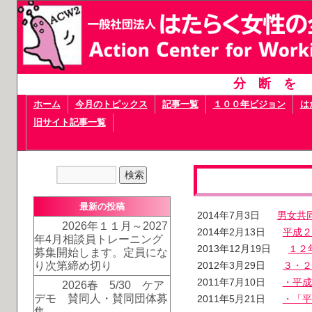
分断を
ホーム
今月のトピックス
記事一覧
１００年ビジョン
は
旧サイト記事一覧
最新の投稿
2014年7月3日
男女共同
2026年１１月～2027
2014年2月13日
平成２
年4月相談員トレーニング
2013年12月19日
１２
募集開始します。定員にな
り次第締め切り
2012年3月29日
３・２
2011年7月10日
・平成
2026春 5/30 ケア
デモ 賛同人・賛同団体募
2011年5月21日
・「平
集