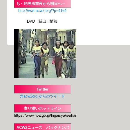
ち～均等法前夜から明日へ～
http://wwt.acw2.org/?p=4164
DVD 貸出し情報
Twitter
@acw2org からのツイート
寄り添いホットライン
https://www.npa.go.jp/higaisya/seihanzai/seihan
ACW2ニュース バックナンバ