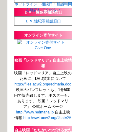
ホットライン 相談日・相談時間
を確認してください
ＤＶ・性犯罪相談窓口
ＤＶ.性犯罪相談窓口
オンライン寄付サイト
映画「レッドマリア」自主上映情
報
映画「レッドマリア」自主上映の
ために、DVD貸出について
http://files.acw2.org/redmaria.doc
映画のパンフレットも、1冊500
円で販売致します。ポスターも、
あります。 映画「レッドマリ
ア」 公式ホームページ
http://www.redmaria.jp
自主上映
情報
http://wwt.acw2.org/?cat=26
自主映画「たたかいつづける女た