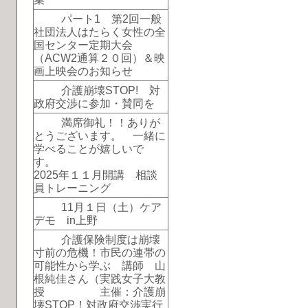
パート1 第2回一般
社団法人はたらく女性の全
国センター定期大会
（ACW2通算２０回）＆映
画上映会のお知らせ
介護崩壊STOP! 対
政府交渉に参加・賛同を
満席御礼！！ありが
とうございます。 一緒に
学べることが嬉しいで
す。
2025年１１月開講 相談
員トレーニング
11月１日（土）ケア
デモ in上野
介護保険制度は崩壊
寸前の危機！市民の連帯の
可能性から学ぶ 講師 山
根純佳さん（実践女子大教
授 主催：介護崩
壊STOP！対政府交渉実行