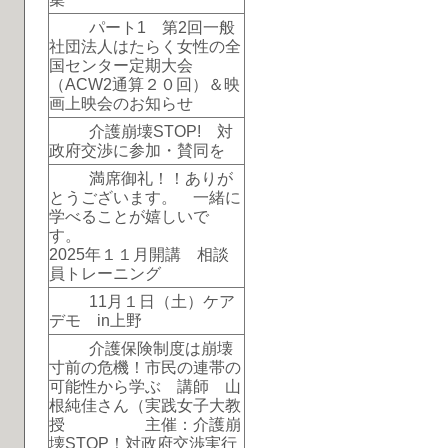
パート1 第2回一般
社団法人はたらく女性の全
国センター定期大会
（ACW2通算２０回）＆映
画上映会のお知らせ
介護崩壊STOP! 対
政府交渉に参加・賛同を
満席御礼！！ありが
とうございます。 一緒に
学べることが嬉しいで
す。
2025年１１月開講 相談
員トレーニング
11月１日（土）ケア
デモ in上野
介護保険制度は崩壊
寸前の危機！市民の連帯の
可能性から学ぶ 講師 山
根純佳さん（実践女子大教
授 主催：介護崩
壊STOP！対政府交渉実行