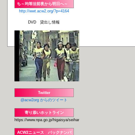
ち～均等法前夜から明日へ～
http://wwt.acw2.org/?p=4164
DVD 貸出し情報
Twitter
@acw2org からのツイート
寄り添いホットライン
https://www.npa.go.jp/higaisya/seihanzai/seihan
ACW2ニュース バックナンバ