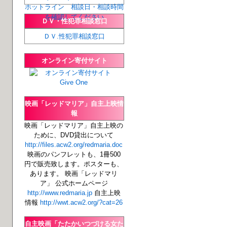
ホットライン 相談日・相談時間
を確認してください
ＤＶ・性犯罪相談窓口
ＤＶ.性犯罪相談窓口
オンライン寄付サイト
映画「レッドマリア」自主上映情
報
映画「レッドマリア」自主上映の
ために、DVD貸出について
http://files.acw2.org/redmaria.doc
映画のパンフレットも、1冊500
円で販売致します。ポスターも、
あります。 映画「レッドマリ
ア」 公式ホームページ
http://www.redmaria.jp
自主上映
情報
http://wwt.acw2.org/?cat=26
自主映画「たたかいつづける女た