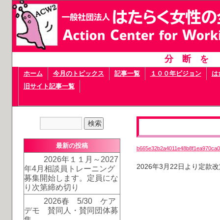
分断を
ホーム
今月のトピックス
記事一覧
１００年ビジョン
は
旧サイト記事一覧
最新の投稿
b665e32b2a4011e48b8f1ea970ca
2026年１１月～2027
2026年3月22日より定款
年4月相談員トレーニング
募集開始します。定員にな
り次第締め切り
2026春 5/30 ケア
デモ 賛同人・賛同団体募
集