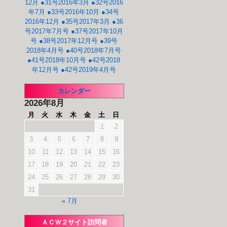
12月
●31号2016年3月
●32号2016
年7月
●33号2016年10月
●34号
2016年12月
●35号2017年3月
●36
号2017年7月号
●37号2017年10月
号
●38号2017年12月号
●39号
2018年4月号
●40号2018年7月号
●41号2018年10月号
●42号2018
年12月号
●42号2019年4月号
カレンダー
2026年8月
月
火
水
木
金
土
日
1
2
3
4
5
6
7
8
9
10
11
12
13
14
15
16
17
18
19
20
21
22
23
24
25
26
27
28
29
30
31
« 7月
ＡＣＷ２サイト訪問者