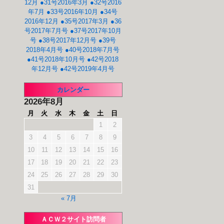
12月
●31号2016年3月
●32号2016
年7月
●33号2016年10月
●34号
2016年12月
●35号2017年3月
●36
号2017年7月号
●37号2017年10月
号
●38号2017年12月号
●39号
2018年4月号
●40号2018年7月号
●41号2018年10月号
●42号2018
年12月号
●42号2019年4月号
カレンダー
2026年8月
月
火
水
木
金
土
日
1
2
3
4
5
6
7
8
9
10
11
12
13
14
15
16
17
18
19
20
21
22
23
24
25
26
27
28
29
30
31
« 7月
ＡＣＷ２サイト訪問者