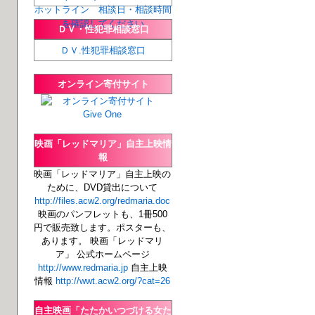
ホットライン 相談日・相談時間
を確認してください
ＤＶ・性犯罪相談窓口
ＤＶ.性犯罪相談窓口
オンライン寄付サイト
映画「レッドマリア」自主上映情
報
映画「レッドマリア」自主上映の
ために、DVD貸出について
http://files.acw2.org/redmaria.doc
映画のパンフレットも、1冊500
円で販売致します。ポスターも、
あります。 映画「レッドマリ
ア」 公式ホームページ
http://www.redmaria.jp
自主上映
情報
http://wwt.acw2.org/?cat=26
自主映画「たたかいつづける女た