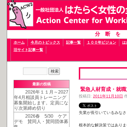
分断を
ホーム
今月のトピックス
記事一覧
１００年ビジョン
は
旧サイト記事一覧
最新の投稿
緊急人材育成・就職
2026年１１月～2027
投稿日:
2011年11月10日
年4月相談員トレーニング
募集開始します。定員にな
り次第締め切り
失業が長引いているみなさ
2026春 5/30 ケア
デモ 賛同人・賛同団体募
根本的な解決策ではありま
集