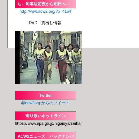
ち～均等法前夜から明日へ～
http://wwt.acw2.org/?p=4164
DVD 貸出し情報
Twitter
@acw2org からのツイート
寄り添いホットライン
https://www.npa.go.jp/higaisya/seihanzai/seihan
ACW2ニュース バックナンバ