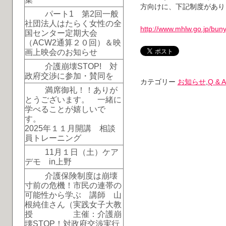
方向けに、下記制度があり
パート1 第2回一般
社団法人はたらく女性の全
http://www.mhlw.go.jp/buny
国センター定期大会
（ACW2通算２０回）＆映
画上映会のお知らせ
介護崩壊STOP! 対
政府交渉に参加・賛同を
カテゴリー
お知らせ
,
Q & A
満席御礼！！ありが
とうございます。 一緒に
学べることが嬉しいで
す。
2025年１１月開講 相談
員トレーニング
11月１日（土）ケア
デモ in上野
介護保険制度は崩壊
寸前の危機！市民の連帯の
可能性から学ぶ 講師 山
根純佳さん（実践女子大教
授 主催：介護崩
壊STOP！対政府交渉実行