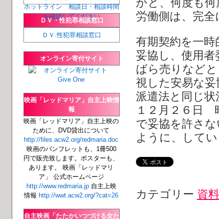
かと、何度も何
ホットライン 相談日・相談時間
労働側は、完全
を確認してください
ＤＶ・性犯罪相談窓口
ＤＶ.性犯罪相談窓口
有期契約を一時
妥協し、使用者
オンライン寄付サイト
ばら売りなどと
視した安易な妥
派遣法と同じ状
映画「レッドマリア」自主上映情
１２月２６日 
報
映画「レッドマリア」自主上映の
で妥協を許さな
ために、DVD貸出について
ように、してい
http://files.acw2.org/redmaria.doc
映画のパンフレットも、1冊500
円で販売致します。ポスターも、
あります。 映画「レッドマリ
ア」 公式ホームページ
http://www.redmaria.jp
自主上映
カテゴリー
資
情報
http://wwt.acw2.org/?cat=26
自主映画「たたかいつづける女た