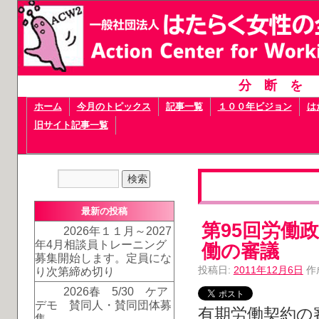
分断を
ホーム
今月のトピックス
記事一覧
１００年ビジョン
は
旧サイト記事一覧
最新の投稿
第95回労働
2026年１１月～2027
年4月相談員トレーニング
働の審議
募集開始します。定員にな
投稿日:
2011年12月6日
作
り次第締め切り
2026春 5/30 ケア
デモ 賛同人・賛同団体募
有期労働契約の
集