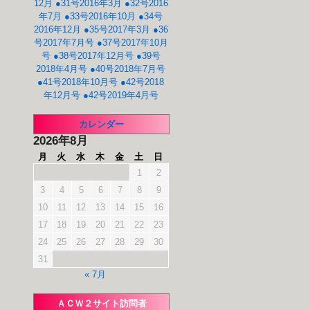
12月
●31号2016年3月
●32号2016
年7月
●33号2016年10月
●34号
2016年12月
●35号2017年3月
●36
号2017年7月号
●37号2017年10月
号
●38号2017年12月号
●39号
2018年4月号
●40号2018年7月号
●41号2018年10月号
●42号2018
年12月号
●42号2019年4月号
カレンダー
2026年8月
月
火
水
木
金
土
日
1
2
3
4
5
6
7
8
9
10
11
12
13
14
15
16
17
18
19
20
21
22
23
24
25
26
27
28
29
30
31
« 7月
ＡＣＷ２サイト訪問者