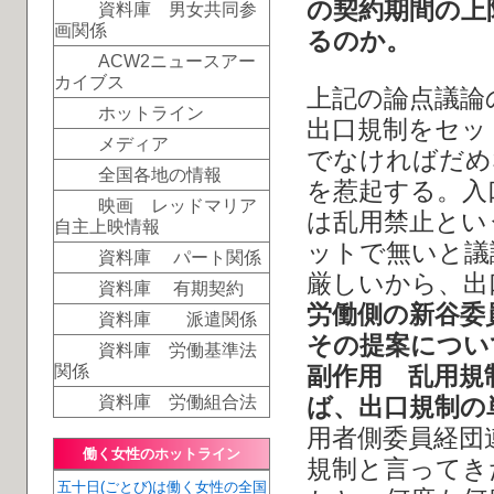
の契約期間の上
資料庫 男女共同参
画関係
るのか。
ACW2ニュースアー
カイブス
上記の論点議論
ホットライン
出口規制をセッ
メディア
でなければだめ
全国各地の情報
を惹起する。入
映画 レッドマリア
は乱用禁止とい
自主上映情報
ットで無いと議
資料庫 パート関係
厳しいから、出
資料庫 有期契約
労働側の新谷委
資料庫 派遣関係
その提案につい
資料庫 労働基準法
関係
副作用 乱用規
資料庫 労働組合法
ば、出口規制の
用者側委員経団
働く女性のホットライン
規制と言ってき
五十日(ごとび)は働く女性の全国