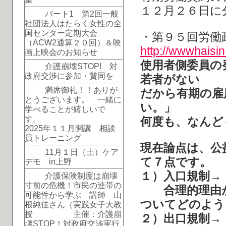
１２月２６日に
パート1 第2回一般
社団法人はたらく女性の全
国センター定期大会
・第９５回労働
（ACW2通算２０回）＆映
http://wwwhaisi
画上映会のお知らせ
使用者側委員の
介護崩壊STOP! 対
政府交渉に参加・賛同を
若者がない
満席御礼！！ありが
だから有期の雇
とうございます。 一緒に
い。」
学べることが嬉しいで
す。
何度も、なんど
2025年１１月開講 相談
員トレーニング
現在論点は、公
11月１日（土）ケア
て７点です。
デモ in上野
１）入口規制→
介護保険制度は崩壊
寸前の危機！市民の連帯の
合理的理由が
可能性から学ぶ 講師 山
ついてどのよう
根純佳さん（実践女子大教
授 主催：介護崩
２）出口規制→
壊STOP！対政府交渉実行