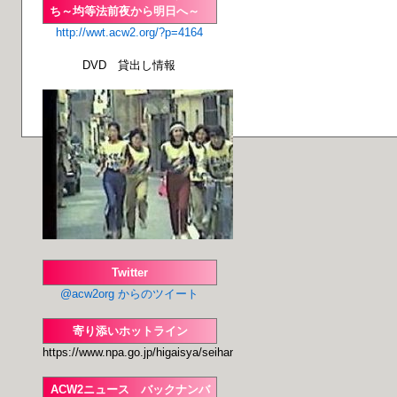
ち～均等法前夜から明日へ～
http://wwt.acw2.org/?p=4164
DVD 貸出し情報
Twitter
@acw2org からのツイート
寄り添いホットライン
https://www.npa.go.jp/higaisya/seihanzai/seihan
ACW2ニュース バックナンバ