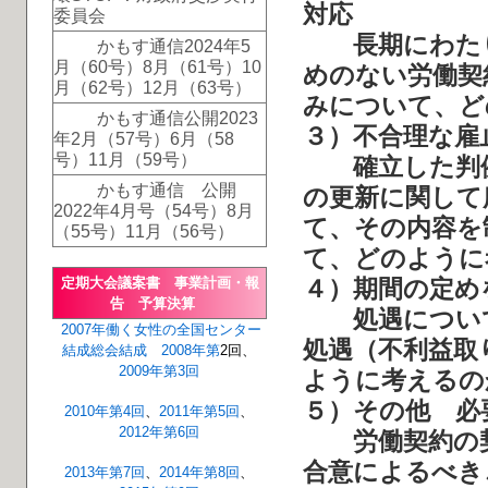
対応
委員会
長期にわたり
かもす通信2024年5
月（60号）8月（61号）10
めのない労働
月（62号）12月（63号）
みについて、ど
かもす通信公開2023
３）不合理な雇
年2月（57号）6月（58
号）11月（59号）
確立した判例
かもす通信 公開
の更新に関し
2022年4月号（54号）8月
て、その内容
（55号）11月（56号）
て、どのように
定期大会議案書 事業計画・報
４）期間の定め
告 予算決算
処遇について
2007年
働く女性の全国センター
処遇（不利益取
結成総会
結成
2008年第
2回、
2009年第3回
ように考えるの
５）その他 必
2010年第4回
、
2011年第5回
、
2012年第6回
労働契約の契
合意によるべ
2013年第7回
、
2014年第8回
、