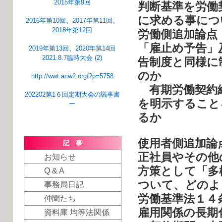
2015年第9回
判断基準を労働
に求める事につ
2016年第10回
、
2017年第11回
、
2018年第12回
労働側追加論点
「雇止め予告」
2019年第13回
、
2020年第14回
2021.8.7臨時大会 (2)
告制度と同様に
のか
http://wwt.acw2.org/?p=5758
有期労働契約締
202202第1６回定期大会の議事書
を明示すること
ー
るか
使用者側追加論
記 事
正社員やその他
お知らせ
方策として「多
Q & A
ついて、どのよ
事務局日記
労働基準法１４
仲間たち
雇用関係の長期
資料庫 均等法関係