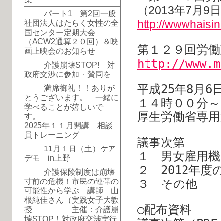
（2013年7月9
パート1 第2回一般
http://wwwhaisi
社団法人はたらく女性の全
国センター定期大会
（ACW2通算２０回）＆映
第１２９回労働
画上映会のお知らせ
http://www.m
介護崩壊STOP! 対
政府交渉に参加・賛同を
平成25年8月6
満席御礼！！ありが
とうございます。 一緒に
１４時００分～
学べることが嬉しいで
厚生労働省専用
す。
2025年１１月開講 相談
員トレーニング
議事次第
11月１日（土）ケア
１ 男女雇用機
デモ in上野
２ 2012年
介護保険制度は崩壊
３ その他
寸前の危機！市民の連帯の
可能性から学ぶ 講師 山
根純佳さん（実践女子大教
○配布資料
授 主催：介護崩
壊STOP！対政府交渉実行