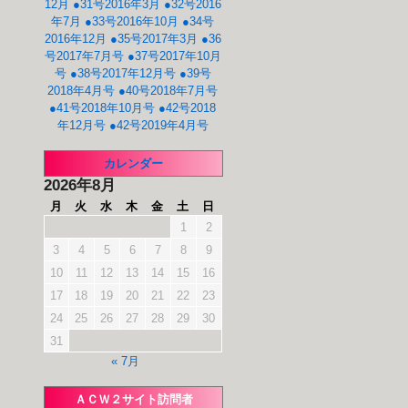
12月
●31号2016年3月
●32号2016
年7月
●33号2016年10月
●34号
2016年12月
●35号2017年3月
●36
号2017年7月号
●37号2017年10月
号
●38号2017年12月号
●39号
2018年4月号
●40号2018年7月号
●41号2018年10月号
●42号2018
年12月号
●42号2019年4月号
カレンダー
2026年8月
月
火
水
木
金
土
日
1
2
3
4
5
6
7
8
9
10
11
12
13
14
15
16
17
18
19
20
21
22
23
24
25
26
27
28
29
30
31
« 7月
ＡＣＷ２サイト訪問者