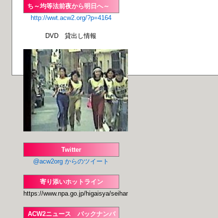
ち～均等法前夜から明日へ～
http://wwt.acw2.org/?p=4164
DVD 貸出し情報
Twitter
@acw2org からのツイート
寄り添いホットライン
https://www.npa.go.jp/higaisya/seihanzai/seihan
ACW2ニュース バックナンバ