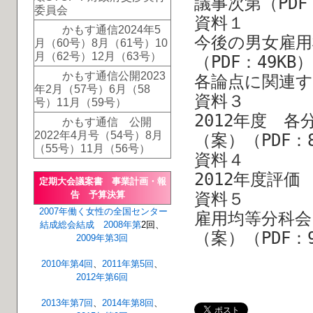
議事次第（PDF
委員会
資料１
かもす通信2024年5
今後の男女雇用
月（60号）8月（61号）10
月（62号）12月（63号）
（PDF：49
かもす通信公開2023
各論点に関連する
年2月（57号）6月（58
資料３
号）11月（59号）
2012年度 
かもす通信 公開
2022年4月号（54号）8月
（案）（PDF：8
（55号）11月（56号）
資料４
2012年度評価
定期大会議案書 事業計画・報
資料５
告 予算決算
2007年
働く女性の全国センター
雇用均等分科会
結成総会
結成
2008年第
2回、
（案）（PDF：9
2009年第3回
2010年第4回
、
2011年第5回
、
2012年第6回
2013年第7回
、
2014年第8回
、