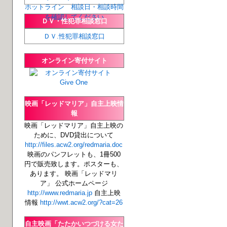
ホットライン 相談日・相談時間
を確認してください
ＤＶ・性犯罪相談窓口
ＤＶ.性犯罪相談窓口
オンライン寄付サイト
映画「レッドマリア」自主上映情
報
映画「レッドマリア」自主上映の
ために、DVD貸出について
http://files.acw2.org/redmaria.doc
映画のパンフレットも、1冊500
円で販売致します。ポスターも、
あります。 映画「レッドマリ
ア」 公式ホームページ
http://www.redmaria.jp
自主上映
情報
http://wwt.acw2.org/?cat=26
自主映画「たたかいつづける女た