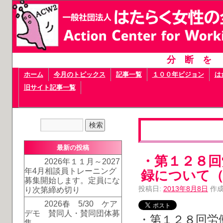
分断を
ホーム
今月のトピックス
記事一覧
１００年ビジョン
は
旧サイト記事一覧
最新の投稿
・第１２８回
2026年１１月～2027
年4月相談員トレーニング
録について（2
募集開始します。定員にな
投稿日:
2013年8月8日
作成
り次第締め切り
2026春 5/30 ケア
デモ 賛同人・賛同団体募
・第１２８回労
集