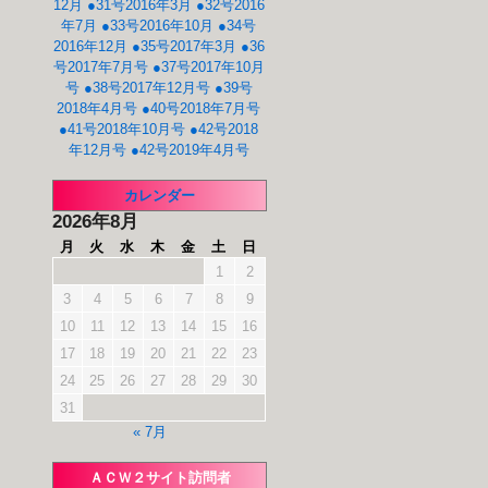
12月
●31号2016年3月
●32号2016
年7月
●33号2016年10月
●34号
2016年12月
●35号2017年3月
●36
号2017年7月号
●37号2017年10月
号
●38号2017年12月号
●39号
2018年4月号
●40号2018年7月号
●41号2018年10月号
●42号2018
年12月号
●42号2019年4月号
カレンダー
2026年8月
月
火
水
木
金
土
日
1
2
3
4
5
6
7
8
9
10
11
12
13
14
15
16
17
18
19
20
21
22
23
24
25
26
27
28
29
30
31
« 7月
ＡＣＷ２サイト訪問者