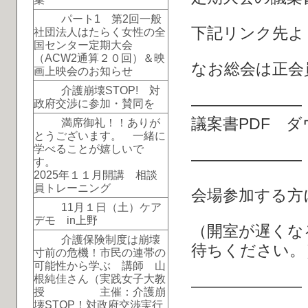
パート1 第2回一般
下記リンク先よ
社団法人はたらく女性の全
国センター定期大会
（ACW2通算２０回）＆映
なお総会は正会
画上映会のお知らせ
介護崩壊STOP! 対
―――――――
政府交渉に参加・賛同を
議案書PDF 
満席御礼！！ありが
とうございます。 一緒に
学べることが嬉しいで
―――――――
す。
2025年１１月開講 相談
員トレーニング
会場参加する方
11月１日（土）ケア
デモ in上野
（開室が遅くな
介護保険制度は崩壊
待ちください。
寸前の危機！市民の連帯の
可能性から学ぶ 講師 山
根純佳さん（実践女子大教
―――――――
授 主催：介護崩
壊STOP！対政府交渉実行