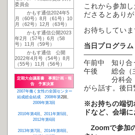
委員会
これから参加し
かもす通信2024年5
ださるとありが
月（60号）8月（61号）10
月（62号）12月（63号）
お待ちしていま
かもす通信公開2023
年2月（57号）6月（58
号）11月（59号）
当日プログラム
かもす通信 公開
―――――――
2022年4月号（54号）8月
午前中 知り合
（55号）11月（56号）
午後 総会（
分科会（テー
定期大会議案書 事業計画・報
告 予算決算
がら話す。後日
2007年
働く女性の全国センター
結成総会
結成
2008年第
2回、
※お持ちの端切
2009年第3回
ドなど、会場に
2010年第4回
、
2011年第5回
、
2012年第6回
Zoomで参加
2013年第7回
、
2014年第8回
、