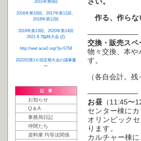
さい。
2015年第9回
2016年第10回
、
2017年第11回
、
作る、作らな
2018年第12回
2019年第13回
、
2020年第14回
―――――――
2021.8.7臨時大会 (2)
交換・販売スペ
http://wwt.acw2.org/?p=5758
物々交換、本や
す。
202202第1６回定期大会の議事書
ー
（各自会計。残
記 事
―――――――
お知らせ
お昼
（11:45〜
Q & A
センター棟にカ
事務局日記
オリンピックセ
仲間たち
ります。
資料庫 均等法関係
カルチャー棟に