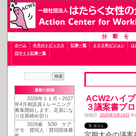
分断を
ホーム
今月のトピックス
記事一覧
１００年ビジョン
は
旧サイト記事一覧
最新の投稿
ACW2ハイ
2026年１１月～2027
年4月相談員トレーニング
３議案書プ
募集開始します。定員にな
投稿日:
2025年3月14日
作
り次第締め切り
2026春 5/30 ケア
デモ 賛同人・賛同団体募
定期大会の議案
集