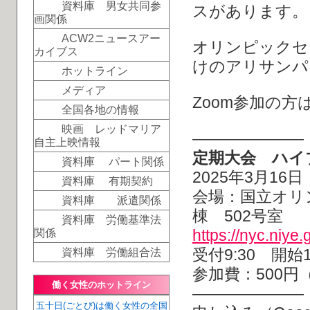
資料庫 男女共同参
スがあります。
画関係
ACW2ニュースアー
オリンピックセ
カイブス
けのアリサンパ
ホットライン
メディア
Zoom参加の
全国各地の情報
映画 レッドマリア
―――――――
自主上映情報
定期大会 ハイ
資料庫 パート関係
2025年3月16
資料庫 有期契約
会場：国立オリ
資料庫 派遣関係
棟 502号室
資料庫 労働基準法
https://nyc.niye.
関係
受付9:30 開始1
資料庫 労働組合法
参加費：500円
働く女性のホットライン
―――――――
五十日(ごとび)は働く女性の全国