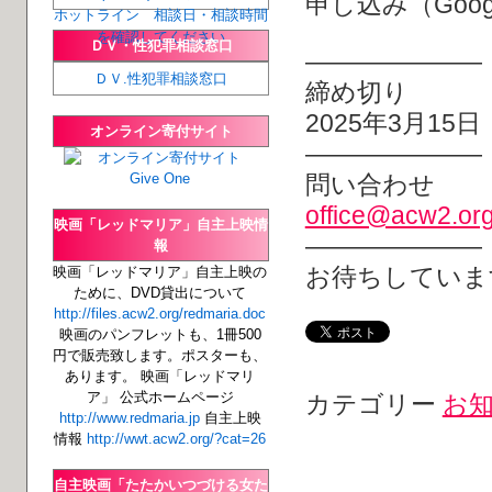
申し込み（Goo
ホットライン 相談日・相談時間
を確認してください
ＤＶ・性犯罪相談窓口
―――――――
ＤＶ.性犯罪相談窓口
締め切り
2025年3月15
オンライン寄付サイト
———————
問い合わせ
office@acw2.or
映画「レッドマリア」自主上映情
———————
報
お待ちしていま
映画「レッドマリア」自主上映の
ために、DVD貸出について
http://files.acw2.org/redmaria.doc
映画のパンフレットも、1冊500
円で販売致します。ポスターも、
あります。 映画「レッドマリ
ア」 公式ホームページ
カテゴリー
お
http://www.redmaria.jp
自主上映
情報
http://wwt.acw2.org/?cat=26
自主映画「たたかいつづける女た