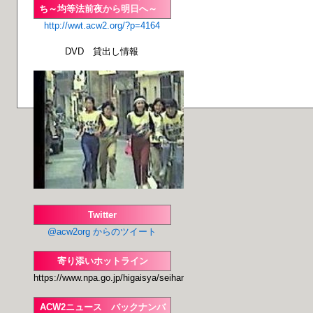
ち～均等法前夜から明日へ～
http://wwt.acw2.org/?p=4164
DVD 貸出し情報
Twitter
@acw2org からのツイート
寄り添いホットライン
https://www.npa.go.jp/higaisya/seihanzai/seihan
ACW2ニュース バックナンバ